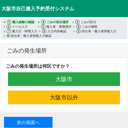
大阪市自己搬入予約受付システム
① 搬入経験の確認
② ごみの発生場所
③ ごみの区分
④ メール入力
⑤ 搬入者・業種選択
⑥ ごみの種類
⑦ 搬入日・時間入力
⑧ 入力内容確認
⑨ 排出者・搬入者情報入力
⑩ 排出者・搬入者情報入力確認
ごみの発生場所
ごみの発生場所は何区ですか？
大阪市
大阪市以外
前の画面へ